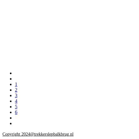
1
2
3
4
5
6
Copyright 2024@trekkerslepbalkbrug.nl