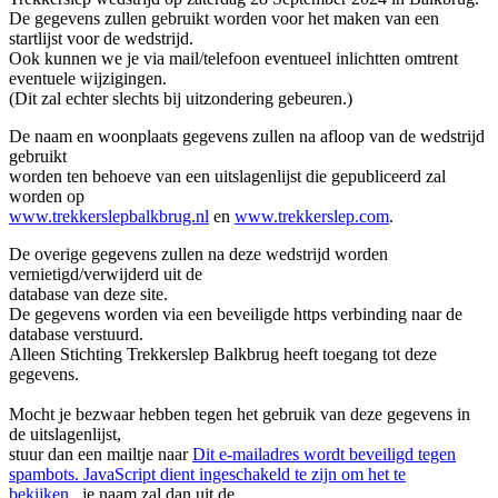
De gegevens zullen gebruikt worden voor het maken van een
startlijst voor de wedstrijd.
Ook kunnen we je via mail/telefoon eventueel inlichtten omtrent
eventuele wijzigingen.
(Dit zal echter slechts bij uitzondering gebeuren.)
De naam en woonplaats gegevens zullen na afloop van de wedstrijd
gebruikt
worden ten behoeve van een uitslagenlijst die gepubliceerd zal
worden op
www.trekkerslepbalkbrug.nl
en
www.trekkerslep.com
.
De overige gegevens zullen na deze wedstrijd worden
vernietigd/verwijderd uit de
database van deze site.
De gegevens worden via een beveiligde https verbinding naar de
database verstuurd.
Alleen Stichting Trekkerslep Balkbrug heeft toegang tot deze
gegevens.
Mocht je bezwaar hebben tegen het gebruik van deze gegevens in
de uitslagenlijst,
stuur dan een mailtje naar
Dit e-mailadres wordt beveiligd tegen
spambots. JavaScript dient ingeschakeld te zijn om het te
bekijken.
,
je naam zal dan uit de